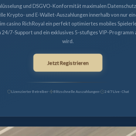
hlüsselung und DSGVO-Konformität maximalen Datenschutz
elle Krypto- und E-Wallet-Auszahlungen innerhalb von nur ein
im casino RichRoyal ein perfekt optimiertes mobiles Spielerle
n 24/7-Support und ein exklusives 5-stufiges VIP-Programm
wird.
Jetzt Registrieren
Lizenzierter Betreiber
Blitzschnelle Auszahlungen
24/7 Live-Chat