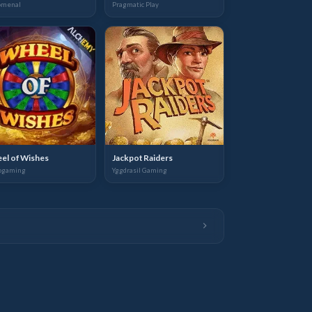
omenal
Pragmatic Play
el of Wishes
Jackpot Raiders
ogaming
Yggdrasil Gaming