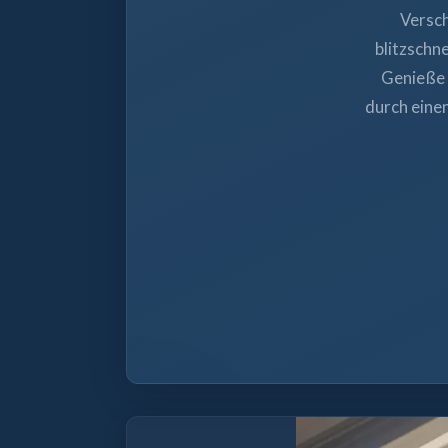
Versc
blitzschn
Genieße 
durch eine