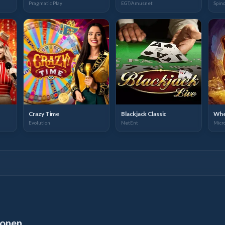
Pragmatic Play
EGT/Amusnet
Spin
Crazy Time
Blackjack Classic
Whe
Evolution
NetEnt
Micr
ionen