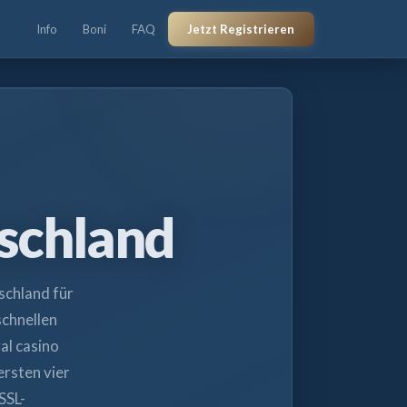
Info
Boni
FAQ
Jetzt Registrieren
tschland
schland für
schnellen
al casino
ersten vier
SSL-