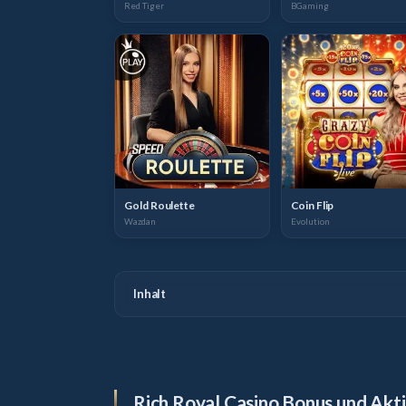
Red Tiger
BGaming
Gold Roulette
Coin Flip
Wazdan
Evolution
Inhalt
Rich Royal Casino - main content
Rich Royal Casino Bonus und Akt