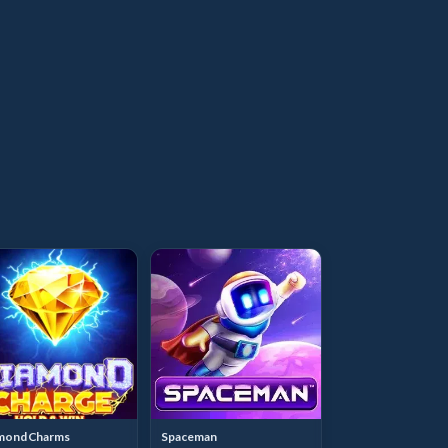
mond Charms
Spaceman