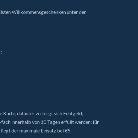
ollsten Willkommensgeschenken unter den
:
e Karte, dahinter verbirgt sich Echtgeld,
ach innerhalb von 10 Tagen erfüllt werden; für
 liegt der maximale Einsatz bei €5.